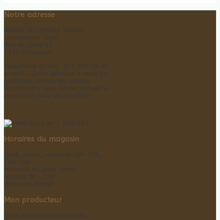
Notre adresse
Rudolf et Caroline Steiner
La Ferme En Croix
Rue de Croix 11
1115 Vullierens
Téléphone et fax : 021 869 94 86
e-mail :
Cette adresse e-mail est
protégée contre les robots
spammeurs. Vous devez activer le
JavaScript pour la visualiser.
Horaires du magasin
Lundi, mardi, vendredi 10h-12h,
14h-18h
Mercredi et Jeudi fermé
Samedi 9h - 12h
Dimanche fermé
Mon producteur
Nous sommes partenaires :