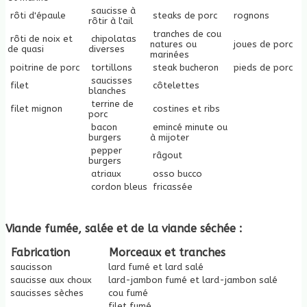
saucisse à
rôti d'épaule
steaks de porc
rognons
rôtir à l'ail
tranches de cou
rôti de noix et
chipolatas
natures ou
joues de porc
de quasi
diverses
marinées
poitrine de porc
tortillons
steak bucheron
pieds de porc
saucisses
filet
côtelettes
blanches
terrine de
filet mignon
costines et ribs
porc
bacon
emincé minute ou
burgers
à mijoter
pepper
râgout
burgers
atriaux
osso bucco
cordon bleus
fricassée
Viande fumée, salée et de la viande séchée :
Fabrication
Morceaux et tranches
saucisson
lard fumé et lard salé
saucisse aux choux
lard-jambon fumé et lard-jambon salé
saucisses sèches
cou fumé
filet fumé